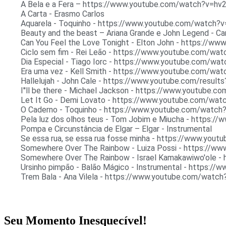
A Bela e a Fera – https://www.youtube.com/watch?v=h
A Carta - Erasmo Carlos
Aquarela - Toquinho - https://www.youtube.com/watch?
Beauty and the beast – Ariana Grande e John Legend - Ca
Can You Feel the Love Tonight - Elton John - https://
Ciclo sem fim - Rei Leão - https://www.youtube.com/w
Dia Especial - Tiago Iorc - https://www.youtube.com/w
Era uma vez - Kell Smith - https://www.youtube.com/
Hallelujah - John Cale - https://www.youtube.com/resu
I''ll be there - Michael Jackson - https://www.youtube
Let It Go - Demi Lovato - https://www.youtube.com/wa
O Caderno - Toquinho - https://www.youtube.com/watc
Pela luz dos olhos teus - Tom Jobim e Miucha - https
Pompa e Circunstância de Elgar – Elgar - Instrumental
Se essa rua, se essa rua fosse minha - https://www.yo
Somewhere Over The Rainbow - Luiza Possi - https://
Somewhere Over The Rainbow - Israel Kamakawiwo'ole -
Ursinho pimpão - Balão Mágico - Instrumental - https:
Trem Bala - Ana Vilela - https://www.youtube.com/wat
Seu Momento Inesquecível!