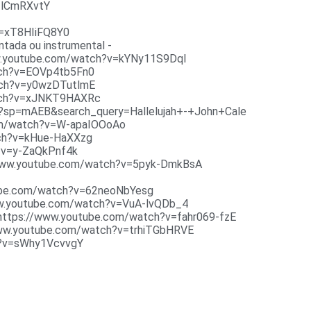
v2lCmRXvtY
v=xT8HIiFQ8Y0
ntada ou instrumental -
www.youtube.com/watch?v=kYNy11S9DqI
atch?v=EOVp4tb5Fn0
atch?v=y0wzDTutlmE
watch?v=xJNKT9HAXRc
lts?sp=mAEB&search_query=Hallelujah+-+John+Cale
.com/watch?v=W-apaIOOoAo
tch?v=kHue-HaXXzg
h?v=y-ZaQkPnf4k
://www.youtube.com/watch?v=5pyk-DmkBsA
utube.com/watch?v=62neoNbYesg
www.youtube.com/watch?v=VuA-lvQDb_4
 https://www.youtube.com/watch?v=fahr069-fzE
//www.youtube.com/watch?v=trhiTGbHRVE
ch?v=sWhy1VcvvgY