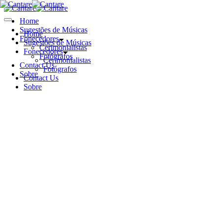
Home
Sugestões de Músicas
Home
Fonecedores
Sugestões de Músicas
Cerimonialistas
Fonecedores
Fotógrafos
Cerimonialistas
Contact Us
Fotógrafos
Sobre
Contact Us
Sobre