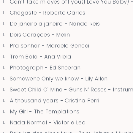
Can’t take m eyes off you(I Love You Baby) -
Chegaste - Roberto Carlos
De janeiro a janeiro - Nando Reis
Dois Corações - Melin
Pra sonhar - Marcelo Geneci
Trem Bala - Ana Vilela
Photograph - Ed Sheeran
Somewehe Only we know - Lily Allen
Sweet Child O' Mine - Guns N’ Roses - Instru
A thousand years - Cristina Perri
My Girl - The Templations
Nada Normal - Victor e Leo