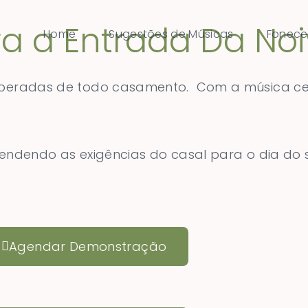
a a Entrada Da No
Home
Sugestões de Músicas
Fonece
speradas de todo casamento. Com a música cer
tendendo as exigências do casal para o dia do
Agendar Demonstração