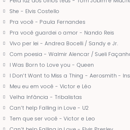
Pela luz dos olhos teus - Tom Jobim e Miuch
She - Elvis Costello
Pra você - Paula Fernandes
Pra você guardei o amor - Nando Reis
Vivo per lei - Andrea Bocelli / Sandy e Jr.
Com poesia - Walmir Alencar / Sueli Façanh
I Was Born to Love you - Queen
I Don’t Want to Miss a Thing - Aerosmith - In
Meu eu em você - Victor e Léo
Velha Infância - Tribalistas
Can’t help Falling in Love - U2
Tem que ser você - Victor e Leo
Can’t help Falling in Love - Elvis Presley